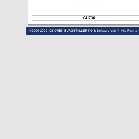
GU730
©2009-2026 IDZIOREK-BURGSTALLER KG & Softwarefools™. Alle Rechte v